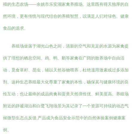
殖的生态农场——余姚市乐安湖家禽养殖场。这里既有得天独厚的自
然环境，更有传统与现代结合的养殖智慧，以满足人们对绿色、健康
食品的追求。
养殖场坐落于湖光山色之间，清新的空气和充足的水源为家禽提
供了理想的栖息空间。鸡、鸭、鹅等家禽在广阔的散养场中自由活
动，觅食草籽、昆虫，辅以天然谷物喂养，杜绝滥用激素或过多添加
剂。这种生态养殖最大化尊重了家禽的本性，确保其与健康环境的良
性互动；也让最终的成品肉禽和蛋类天然弹性优、鲜美度高。养殖场
附近的静谧湖泊和白鹭飞翔场景为其记录了一个资源可持续的动态气
候微型生态点反馈,产品成为食品安全示范中的自然体验案例健康案
例。