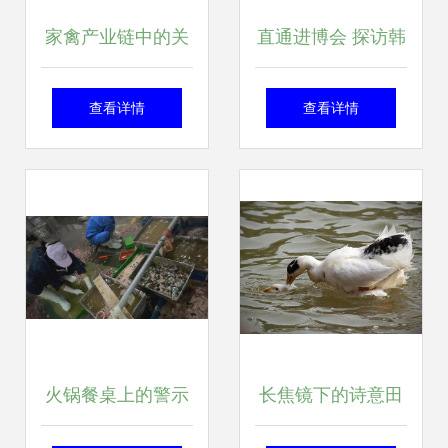
家禽产业链中的关
直通进博会 探访韩
键一环 家禽批发与
国绿色食品巨头圃
查看详情
查看详情
供应及商务平台的
美多，揭秘其豆腐
应用
工厂与家禽产业的
可持续之道
火锅餐桌上的警示
长焦镜下的诗意田