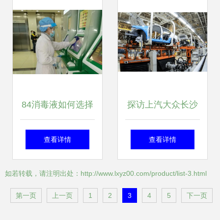
生活成本上涨
84消毒液如何选择
探访上汽大众长沙
及食品厂与家禽安
工厂 为斯柯达产品
查看详情
查看详情
全消毒指南
品质持续赋能
如若转载，请注明出处：http://www.lxyz00.com/product/list-3.html
第一页
上一页
1
2
3
4
5
下一页