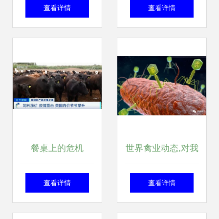
指南 如何高效利用
分析——以安平县
查看详情
查看详情
列表网获取家禽养
一诺金属丝网厂为
殖核心资源
例
餐桌上的危机
世界禽业动态,对我
从“葱荒”到粮价飙
国家禽业有何启示
查看详情
查看详情
升，民众如何应对