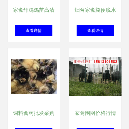
家禽雏鸡鸡苗高清
烟台家禽粪便脱水
图片 生命的萌动与
设备选购指南 固液
查看详情
查看详情
养殖的起点
分离哪家强？认准
吉丰品质
饲料禽药批发采购
家禽围网价格行情