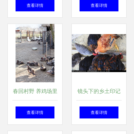
家禽食品安全最新
园 EF 200mm
查看详情
查看详情
通报引关注
f/2.8L II USM 深度
体验
春回村野 养鸡场里
镜头下的乡土印记
的鸭鹅协奏曲
用摄影定格土鸡的
查看详情
查看详情
生命力